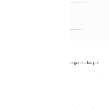
Navegar por tópico
Encontre guias, tutoriais e respostas organizados por
categoria.
Comece por aqui