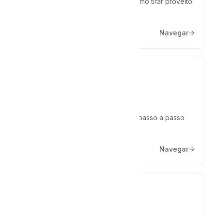
Boas-vindas, o que é IA jurídica e como tirar proveito
dela com segurança.
Navegar
Peças Jurídicas
Criar, editar e reaproveitar peças: o passo a passo
completo.
Navegar