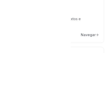
Ferramentas
Transcrição de mídia, reescrita de textos e
comparação de documentos.
Navegar
Conta e cobrança
Plano, assinatura, senha e acesso à sua conta.
Navegar