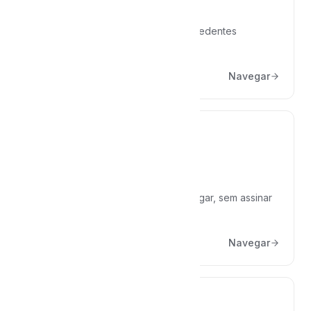
Pesquisa Jurídica
Jurisprudências dos tribunais e precedentes
qualificados.
Navegar
Hub de IA
ChatGPT, Claude e Gemini num só lugar, sem assinar
cada um.
Navegar