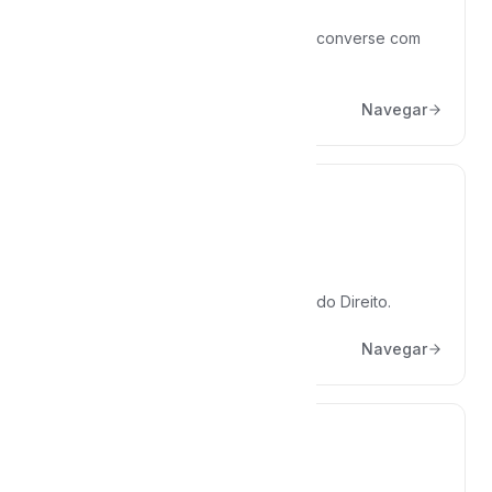
Análises de Processos
Envie um processo ou documento e converse com
ele.
Navegar
Agentes de IA
Assistentes especializados por área do Direito.
Navegar