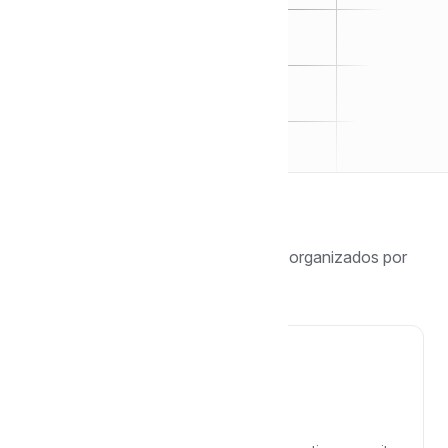
Navegar por tópico
Encontre guias, tutoriais e respostas organizados por
categoria.
Comece por aqui