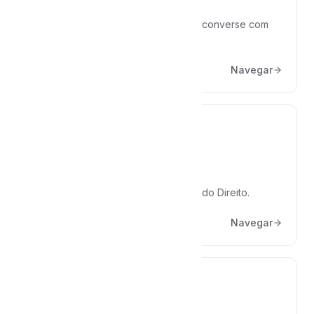
Análises de Processos
Envie um processo ou documento e converse com
ele.
Navegar
Agentes de IA
Assistentes especializados por área do Direito.
Navegar