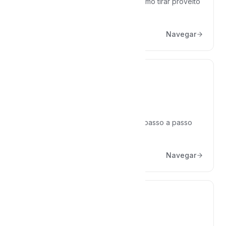
Boas-vindas, o que é IA jurídica e como tirar proveito
dela com segurança.
Navegar
Peças Jurídicas
Criar, editar e reaproveitar peças: o passo a passo
completo.
Navegar