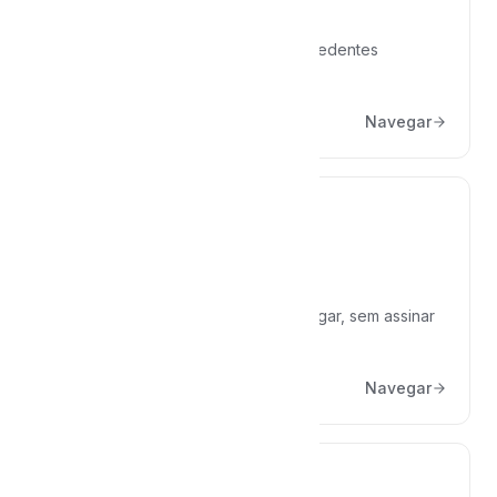
Pesquisa Jurídica
Jurisprudências dos tribunais e precedentes
qualificados.
Navegar
Hub de IA
ChatGPT, Claude e Gemini num só lugar, sem assinar
cada um.
Navegar