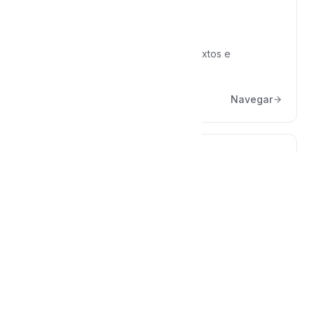
Ferramentas
Transcrição de mídia, reescrita de textos e
comparação de documentos.
Navegar
Conta e cobrança
Plano, assinatura, senha e acesso à sua conta.
Navegar